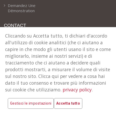
Demandez Une
Démonstration
CONTACT
Cliccando su Accetta tutto, ti dichiari d'accordo
Notre Adresse
all'utilizzo di cookie analitici (che ci aiutano a
Via T. Claudio 41 Cles (TN) Italie
capire in che modo gli utenti usano il sito e come
Téléphone
migliorarlo, insieme ai nostri servizi) e di
+39 0463 600024
tracciamento che ci aiutano a decidere quali
E-Mail
prodotti mostrarti, a misurare il volume di visite
info@rent-all.it
sul nostro sito. Clicca qui per vedere a cosa hai
dato il tuo consenso e trovare più informazioni
sui cookie che utilizziamo.
privacy policy
.
COPYRIGHT © 2026 TECNOSOFT INFORMATICA S.R.L.
PI: 01538030220
Gestisci le impostazioni
Accetta tutto
POLITIQUE DE CONFIDENTIALITÉ
COOKIES