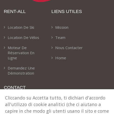
RENT-ALL
LIENS UTILES
Location De Ski
Mission
Location De Vélos
Team
Moteur De
Nous Contacter
Réservation En
Ligne
Home
Demandez Une
Démonstration
CONTACT
Cliccando su Accetta tutto, ti dichiari d'accordo
Notre Adresse
all'utilizzo di cookie analitici (che ci aiutano a
Via T. Claudio 41 Cles (TN) Italie
capire in che modo gli utenti usano il sito e come