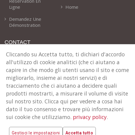
Réservation En
Ligne
Home
Demandez Une
Démonstration
CONTACT
Cliccando su Accetta tutto, ti dichiari d'accordo
Notre Adresse
all'utilizzo di cookie analitici (che ci aiutano a
Via T. Claudio 41 Cles (TN) Italie
capire in che modo gli utenti usano il sito e come
Téléphone
migliorarlo, insieme ai nostri servizi) e di
+39 0463 600024
tracciamento che ci aiutano a decidere quali
E-Mail
prodotti mostrarti, a misurare il volume di visite
info@rent-all.it
sul nostro sito. Clicca qui per vedere a cosa hai
dato il tuo consenso e trovare più informazioni
sui cookie che utilizziamo.
privacy policy
.
COPYRIGHT © 2026 TECNOSOFT INFORMATICA S.R.L.
PI: 01538030220
Gestisci le impostazioni
Accetta tutto