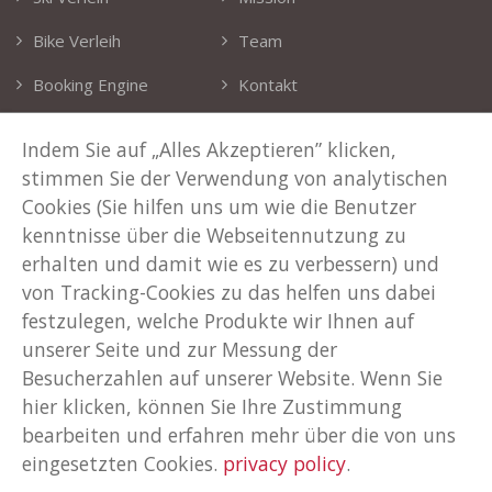
Bike Verleih
Team
Booking Engine
Kontakt
Demo Anfordern
Home
Indem Sie auf „Alles Akzeptieren” klicken,
stimmen Sie der Verwendung von analytischen
KONTAKTE
Cookies (Sie hilfen uns um wie die Benutzer
kenntnisse über die Webseitennutzung zu
Unsere Adresse
erhalten und damit wie es zu verbessern) und
Via T. Claudio 41 Cles (TN) Italien
von Tracking-Cookies zu das helfen uns dabei
Telefon
festzulegen, welche Produkte wir Ihnen auf
+39 0463 600024
unserer Seite und zur Messung der
E-Mail
Besucherzahlen auf unserer Website. Wenn Sie
info@rent-all.it
hier klicken, können Sie Ihre Zustimmung
bearbeiten und erfahren mehr über die von uns
eingesetzten Cookies.
privacy policy
.