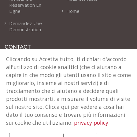
Réservation En
Ligne
Home
Demandez Une
Démonstration
CONTACT
Cliccando su Accetta tutto, ti dichiari d'accordo
Notre Adresse
all'utilizzo di cookie analitici (che ci aiutano a
Via T. Claudio 41 Cles (TN) Italie
capire in che modo gli utenti usano il sito e come
Téléphone
migliorarlo, insieme ai nostri servizi) e di
+39 0463 600024
tracciamento che ci aiutano a decidere quali
E-Mail
prodotti mostrarti, a misurare il volume di visite
info@rent-all.it
sul nostro sito. Clicca qui per vedere a cosa hai
dato il tuo consenso e trovare più informazioni
sui cookie che utilizziamo.
privacy policy
.
COPYRIGHT © 2026 TECNOSOFT INFORMATICA S.R.L.