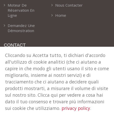
Moteur De
Nous Contacter
Réservation En
Ligne
Home
Demandez Une
Démonstration
CONTACT
Cliccando su Accetta tutto, ti dichiari d'accordo
Notre Adresse
all'utilizzo di cookie analitici (che ci aiutano a
Via T. Claudio 41 Cles (TN) Italie
capire in che modo gli utenti usano il sito e come
Téléphone
migliorarlo, insieme ai nostri servizi) e di
+39 0463 600024
tracciamento che ci aiutano a decidere quali
E-Mail
prodotti mostrarti, a misurare il volume di visite
info@rent-all.it
sul nostro sito. Clicca qui per vedere a cosa hai
dato il tuo consenso e trovare più informazioni
sui cookie che utilizziamo.
privacy policy
.