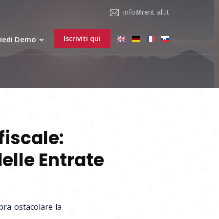
info@rent-all.it
Iscriviti qui
hiedi Demo
fiscale:
elle Entrate
mbra ostacolare la