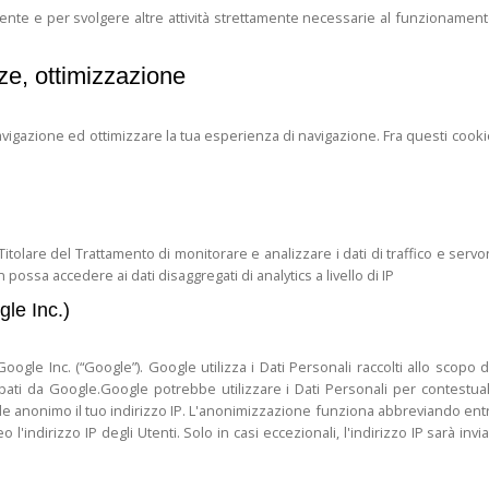
utente e per svolgere altre attività strettamente necessarie al funzionament
nze, ottimizzazione
avigazione ed ottimizzare la tua esperienza di navigazione. Fra questi cookie
Titolare del Trattamento di monitorare e analizzare i dati di traffico e ser
 possa accedere ai dati disaggregati di analytics a livello di IP
le Inc.)
oogle Inc. (“Google”). Google utilizza i Dati Personali raccolti allo scopo d
luppati da Google.Google potrebbe utilizzare i Dati Personali per contest
e anonimo il tuo indirizzo IP. L'anonimizzazione funziona abbreviando entro 
indirizzo IP degli Utenti. Solo in casi eccezionali, l'indirizzo IP sarà invi