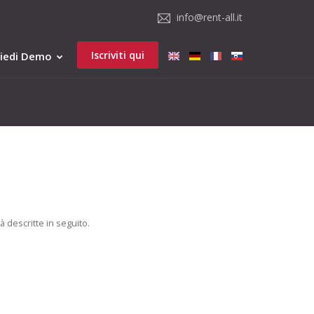
info@rent-all.it
Iscriviti qui
hiedi Demo
tà descritte in seguito.