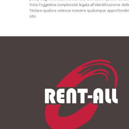
Vista l'oggettiva complessità legata all'identificazione de
Titolare qualora volesse ricevere qualunque approfondimento
sito.