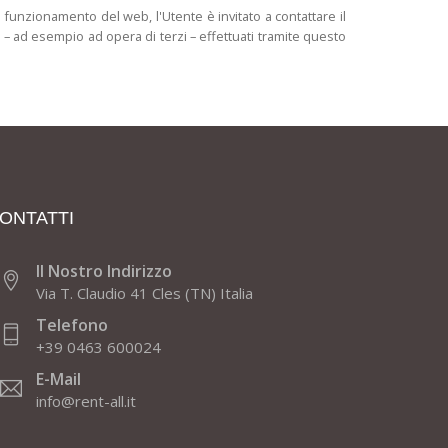
l funzionamento del web, l'Utente è invitato a contattare il
i – ad esempio ad opera di terzi – effettuati tramite questo
ONTATTI
Il Nostro Indirizzo
Via T. Claudio 41 Cles (TN) Italia
Telefono
+39 0463 600024
E-Mail
info@rent-all.it