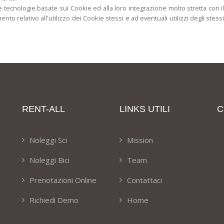
lle tecnologie basate sui Cookie ed alla loro integrazione molto stretta con i
 relativo all'utilizzo dei Cookie stessi e ad eventuali utilizzi degli stess
RENT-ALL
LINKS UTILI
C
Noleggi Sci
Mission
Noleggi Bici
Team
Prenotazioni Online
Contattaci
Richiedi Demo
Home