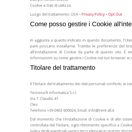
Cookie e Dati di utilizzo.
Luogo del trattamento: USA –
Privacy Policy
–
Opt Out
Come posso gestire i Cookie all'int
In aggiunta a quanto indicato in questo documento, l'Ute
parti possano installarne. Tramite le preferenze del bro
all'installazione di Cookie da parte di questo sito. È
informazioni su come gestire i Cookie nel tuo browser ai s
Titolare del trattamento
Il Titolare del trattamento dei dati personali conferiti, ai se
Tecnosoft informatica S.r.l.
Via T. Claudio 41
Cles
Telefono +39 0463 600024, Email: info@rent-all.it
Dal momento che l'installazione di Cookie e di altri sist
controllata dal Titolare, ogni riferimento specifico a Cooki
policy degli eventuali servizi terzi elencati in questo doc