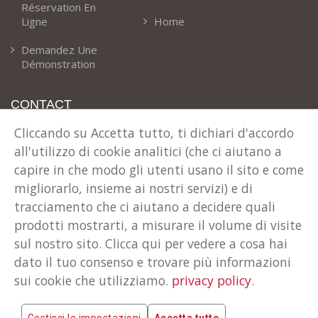
Réservation En
Ligne
Home
Demandez Une
Démonstration
CONTACT
Cliccando su Accetta tutto, ti dichiari d'accordo
Notre Adresse
all'utilizzo di cookie analitici (che ci aiutano a
Via T. Claudio 41 Cles (TN) Italie
capire in che modo gli utenti usano il sito e come
Téléphone
migliorarlo, insieme ai nostri servizi) e di
+39 0463 600024
tracciamento che ci aiutano a decidere quali
E-Mail
prodotti mostrarti, a misurare il volume di visite
info@rent-all.it
sul nostro sito. Clicca qui per vedere a cosa hai
dato il tuo consenso e trovare più informazioni
sui cookie che utilizziamo.
privacy policy
.
COPYRIGHT © 2026 TECNOSOFT INFORMATICA S.R.L.
PI: 01538030220