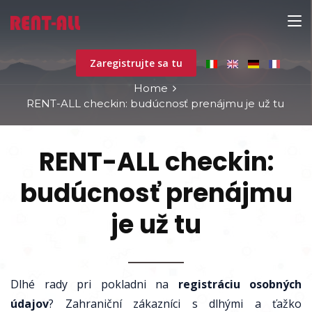
Zaregistrujte sa tu
Home
RENT-ALL checkin: budúcnosť prenájmu je už tu
RENT-ALL checkin:
budúcnosť prenájmu
je už tu
Dlhé rady pri pokladni na
registráciu osobných
údajov
? Zahraniční zákazníci s dlhými a ťažko