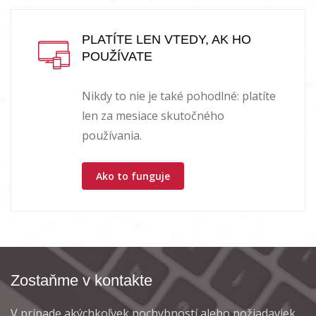
PLATÍTE LEN VTEDY, AK HO
POUŽÍVATE
Nikdy to nie je také pohodlné: platíte
len za mesiace skutočného
používania.
Ako to funguje
Zostaňme v kontakte
V prípade akýchkoľvek pochybností alebo požiadaviek