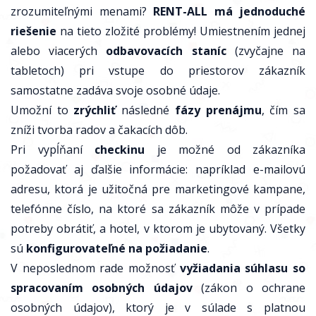
zrozumiteľnými menami?
RENT-ALL má jednoduché
riešenie
na tieto zložité problémy! Umiestnením jednej
alebo viacerých
odbavovacích staníc
(zvyčajne na
tabletoch) pri vstupe do priestorov zákazník
samostatne zadáva svoje osobné údaje.
Umožní to
zrýchliť
následné
fázy prenájmu
, čím sa
zníži tvorba radov a čakacích dôb.
Pri vypĺňaní
checkinu
je možné od zákazníka
požadovať aj ďalšie informácie: napríklad e-mailovú
adresu, ktorá je užitočná pre marketingové kampane,
telefónne číslo, na ktoré sa zákazník môže v prípade
potreby obrátiť, a hotel, v ktorom je ubytovaný. Všetky
sú
konfigurovateľné na požiadanie
.
V neposlednom rade možnosť
vyžiadania súhlasu so
spracovaním osobných údajov
(zákon o ochrane
osobných údajov), ktorý je v súlade s platnou