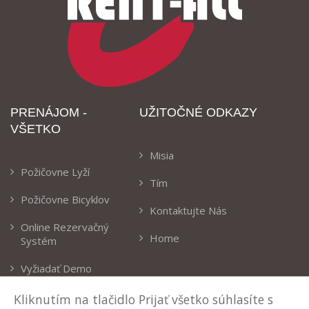
PRENÁJOM -
UŽITOČNÉ ODKAZY
VŠETKO
Misia
Požičovne Lyží
Tím
Požičovne Bicyklov
Kontaktujte Nás
Online Rezervačný
Home
Systém
Vyžiadať Demo
Kliknutím na tlačidlo Prijať všetko súhlasíte s
KONTAKTY