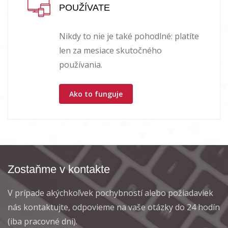
POUŽÍVATE
Nikdy to nie je také pohodlné: platíte
len za mesiace skutočného
používania.
Ako to funguje
Zostaňme v kontakte
V prípade akýchkoľvek pochybností alebo požiadaviek
nás kontaktujte, odpovieme na vaše otázky do 24 hodín
(iba pracovné dni).