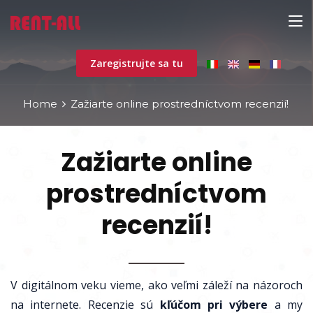
Zaregistrujte sa tu
Home
Zažiarte online prostredníctvom recenzií!
Zažiarte online
prostredníctvom
recenzií!
V digitálnom veku vieme, ako veľmi záleží na názoroch
na internete. Recenzie sú
kľúčom pri výbere
a my