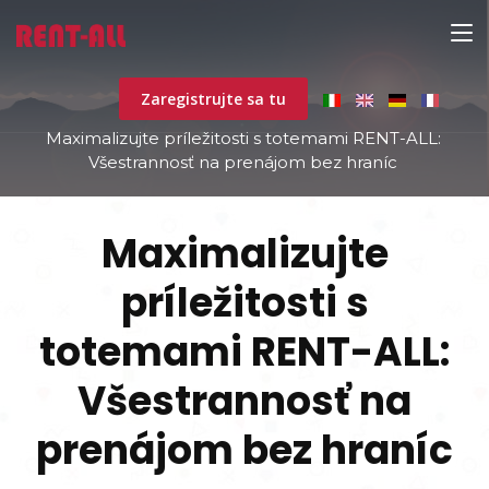
Zaregistrujte sa tu
Home
Maximalizujte príležitosti s totemami RENT-ALL:
Všestrannosť na prenájom bez hraníc
Maximalizujte
príležitosti s
totemami RENT-ALL:
Všestrannosť na
prenájom bez hraníc