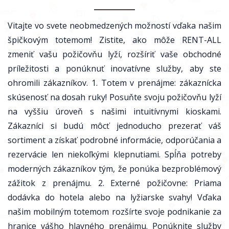
Vitajte vo svete neobmedzených možností vďaka našim
špičkovým totemom! Zistite, ako môže RENT-ALL
zmeniť vašu požičovňu lyží, rozšíriť vaše obchodné
príležitosti a ponúknuť inovatívne služby, aby ste
ohromili zákazníkov. 1. Totem v prenájme: zákaznícka
skúsenosť na dosah ruky! Posuňte svoju požičovňu lyží
na vyššiu úroveň s našimi intuitívnymi kioskami.
Zákazníci si budú môcť jednoducho prezerať váš
sortiment a získať podrobné informácie, odporúčania a
rezervácie len niekoľkými klepnutiami. Spĺňa potreby
moderných zákazníkov tým, že ponúka bezproblémový
zážitok z prenájmu. 2. Externé požičovne: Priama
dodávka do hotela alebo na lyžiarske svahy! Vďaka
našim mobilným totemom rozšírte svoje podnikanie za
hranice vášho hlavného prenájmu. Ponúknite služby