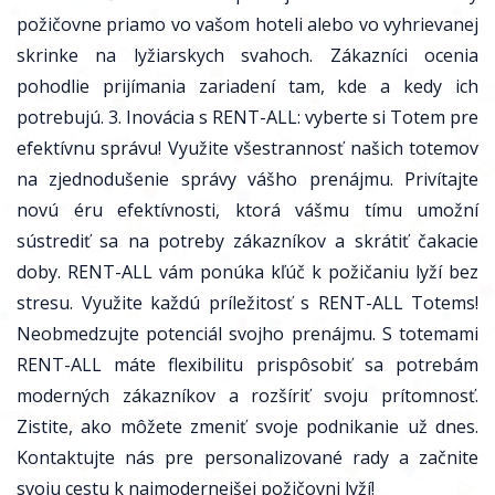
požičovne priamo vo vašom hoteli alebo vo vyhrievanej
skrinke na lyžiarskych svahoch. Zákazníci ocenia
pohodlie prijímania zariadení tam, kde a kedy ich
potrebujú. 3. Inovácia s RENT-ALL: vyberte si Totem pre
efektívnu správu! Využite všestrannosť našich totemov
na zjednodušenie správy vášho prenájmu. Privítajte
novú éru efektívnosti, ktorá vášmu tímu umožní
sústrediť sa na potreby zákazníkov a skrátiť čakacie
doby. RENT-ALL vám ponúka kľúč k požičaniu lyží bez
stresu. Využite každú príležitosť s RENT-ALL Totems!
Neobmedzujte potenciál svojho prenájmu. S totemami
RENT-ALL máte flexibilitu prispôsobiť sa potrebám
moderných zákazníkov a rozšíriť svoju prítomnosť.
Zistite, ako môžete zmeniť svoje podnikanie už dnes.
Kontaktujte nás pre personalizované rady a začnite
svoju cestu k najmodernejšej požičovni lyží!