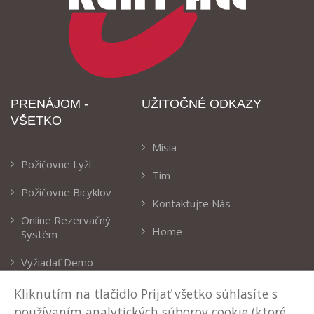
PRENÁJOM -
UŽITOČNÉ ODKAZY
VŠETKO
Misia
Požičovne Lyží
Tím
Požičovne Bicyklov
Kontaktujte Nás
Online Rezervačný
Home
Systém
Vyžiadať Demo
Kliknutím na tlačidlo Prijať všetko súhlasíte s
KONTAKTY
používaním analytických súborov cookie (ktoré