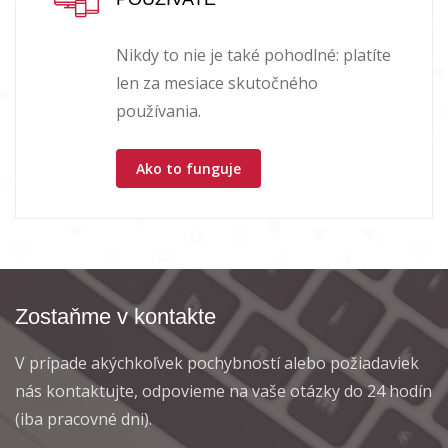
Nikdy to nie je také pohodlné: platíte
len za mesiace skutočného
používania.
Ako to funguje
Zostaňme v kontakte
V prípade akýchkoľvek pochybností alebo požiadaviek
nás kontaktujte, odpovieme na vaše otázky do 24 hodín
(iba pracovné dni).