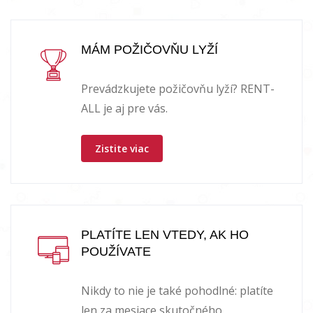
MÁM POŽIČOVŇU LYŽÍ
Prevádzkujete požičovňu lyží? RENT-
ALL je aj pre vás.
Zistite viac
PLATÍTE LEN VTEDY, AK HO
POUŽÍVATE
Nikdy to nie je také pohodlné: platíte
len za mesiace skutočného