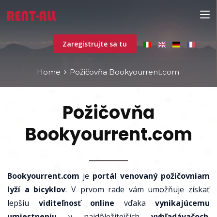
Zaregistrujte sa tu
Home
Požičovňa Bookyourrent.com
Požičovňa
Bookyourrent.com
Bookyourrent.com
je
portál venovaný požičovniam
lyží a bicyklov
. V prvom rade vám umožňuje získať
lepšiu
viditeľnosť online
vďaka
vynikajúcemu
umiestneniu
v najdôležitejších
vyhľadávačoch
.